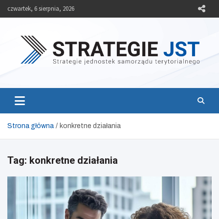
Skip
czwartek, 6 sierpnia, 2026
to
content
Strategie JST
Strategie jednostek samorządu terytorialnego
Strona główna
konkretne działania
Tag:
konkretne działania