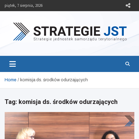
Skip
piątek, 7 sierpnia, 2026
to
content
Strategie JST
Strategie jednostek samorządu terytorialnego
Home
komisja ds. środków odurzających
Tag:
komisja ds. środków odurzających