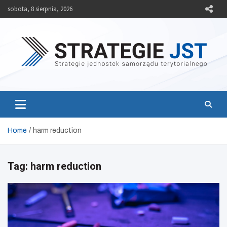
Skip
sobota, 8 sierpnia, 2026
to
content
Strategie JST
Strategie jednostek samorządu terytorialnego
Home
harm reduction
Tag:
harm reduction