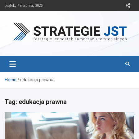
Skip
piątek, 7 sierpnia, 2026
to
content
Strategie JST
Strategie jednostek samorządu terytorialnego
Home
edukacja prawna
Tag:
edukacja prawna