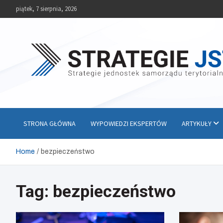
Skip
piątek, 7 sierpnia, 2026
to
content
Strategie JST
Strategie jednostek samorządu terytorialnego
STRONA GŁÓWNA
WYPOWIEDZI EKSPERTÓW
ARTYKUŁY
Home
bezpieczeństwo
Tag:
bezpieczeństwo