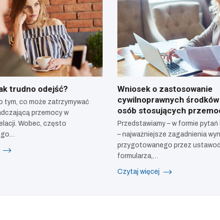
ak trudno odejść?
Wniosek o zastosowanie
cywilnoprawnych środków i
 o tym, co może zatrzymywać
osób stosujących przem
dczającą przemocy w
elacji. Wobec, często
Przedstawiamy – w formie pytań 
ego…
– najważniejsze zagadnienia wyn
przygotowanego przez ustawo
j
formularza,…
Czytaj więcej