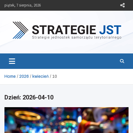
Skip
piątek, 7 sierpnia, 2026
to
content
Strategie JST
Strategie jednostek samorządu terytorialnego
Home
2026
kwiecień
10
Dzień:
2026-04-10